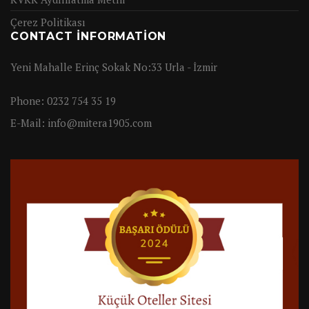
Çerez Politikası
CONTACT INFORMATION
Yeni Mahalle Erinç Sokak No:33 Urla - İzmir
Phone:
0232 754 35 19
E-Mail:
info@mitera1905.com