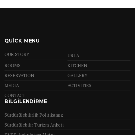
QUICK MENU
OUR STORY
URLA
ROOMS
KITCHEN
RESERVATION
GALLERY
MEDIA
ACTIVITIES
CONTACT
BİLGİLENDİRME
Sürdürülebilirlik Politikamız
Sürdürülebilir Turizm Anketi
KVKK Aydınlatma Metni